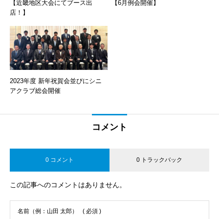
【近畿地区大会にてブース出
【6月例会開催】
店！】
2023年度 新年祝賀会並びにシニ
アクラブ総会開催
コメント
0 コメント
0 トラックバック
この記事へのコメントはありません。
名前（例：山田 太郎）
( 必須 )