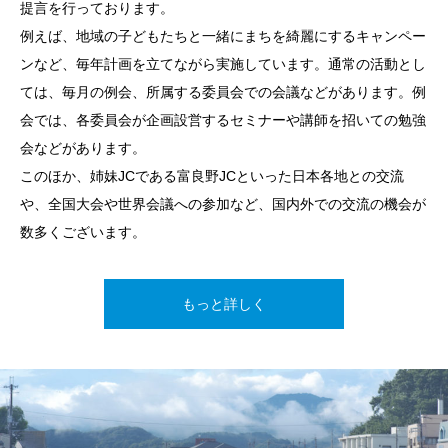
提言を行っております。
会員は、１年ごとに様々な立場で実践経験 を積むことができ、
うな機会が数多くあります。このような経験を共有した仲間たち
例えば、地域の子どもたちと一緒にまちを綺麗にするキャンペー
自己修練の成果を個々の活動にフィードバックさせることが出来
は、強い信頼関係で結ばれ、幼馴染や仕事の大事なパートナーに
ンなど、毎年計画を立てながら実施しています。通常の活動とし
ます。
勝るとも劣らない、かけがえのない一生の友人となります。
ては、毎月の例会、所属する委員会での会議などがあります。例
会では、各委員会が企画設営するセミナーや講師を招いての勉強
青年会議所における様々な実践トレーニングを経験した会員の活
メンバー紹介
会などがあります。
動分野は幅広く、ＯＢも含め各界で社会に貢献しています。​
このほか、姉妹JCである富良野JCといった日本各地との交流
や、全国大会や世界会議への参加など、国内外での交流の機会が
組織図を確認する
数多くございます。
もっと詳しく