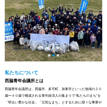
私たちについて
組織図
会員紹介
西脇青年会議所とは
2026年度組織の紹介
20~40歳だけに限られたメンバー構成
西脇青年会議所は、西脇市、多可町、加東市といった地域の２０
青年会議所では、青年にリーダーシップの開発と成長の機会を提
同年代と、知識と情熱を本気でぶつけ合う、または損得勘定無し
歳〜４０歳で構成される青年経済人の集まりで“私たちのまち”を
供するために、理事長をはじめすべての役職の任期は１年に限ら
に献身的に助けあう、社会人に出てからこのような機会に恵まれ
「明るい豊かな社会」「元気なまち」とするために様々な事業や
れています。
ている人がどれほどいるでしょうか？ 青年会議所では、このよ