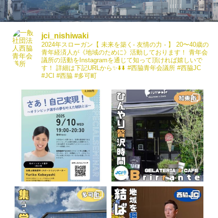
jci_nishiwaki
2024年スローガン【 未来を築く- 友情の力 - 】
20〜40歳の
青年経済人が《地域のために》活動しております！
青年会
議所の活動をInstagramを通じて知って頂ければ嬉しいで
す！
詳細は下記URLから✨⬇️⬇️
#西脇青年会議所
#西脇JC
#JCI
#西脇 #多可町