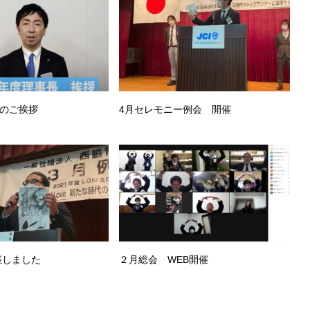
年のご挨拶
4月セレモニー例会 開催
催しました
２月総会 WEB開催